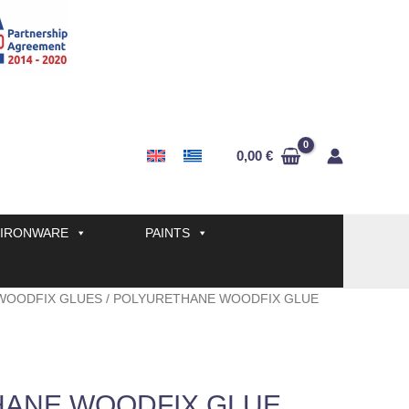
0,00
€
IRONWARE
PAINTS
WOODFIX GLUES
/ POLYURETHANE WOODFIX GLUE
ANE WOODFIX GLUE