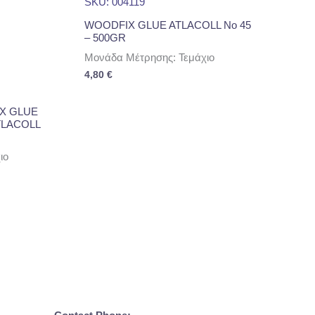
SKU: 004119
WOODFIX GLUE ATLACOLL Νο 45
– 500GR
Μονάδα Μέτρησης: Τεμάχιο
4,80
€
X GLUE
TLACOLL
ιο