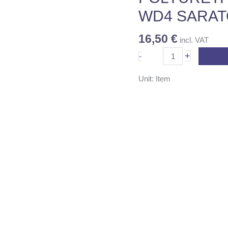
quantity
WD4 SARAT
16,50
€
incl. VAT
+
-
Unit: Item