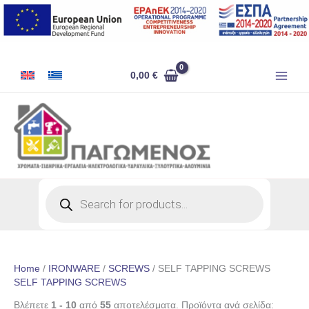
Skip
to
content
0,00
€
Products
search
Home
/
IRONWARE
/
SCREWS
/ SELF TAPPING SCREWS
SELF TAPPING SCREWS
Βλέπετε
1 - 10
από
55
αποτελέσματα. Προϊόντα ανά σελίδα: