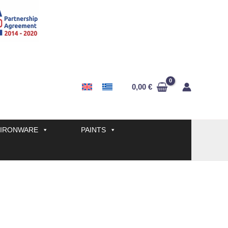
0,00
€
IRONWARE
PAINTS