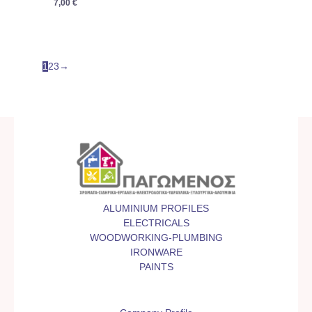
7,00
€
1
2
3
→
ALUMINIUM PROFILES
ELECTRICALS
WOODWORKING-PLUMBING
IRONWARE
PAINTS