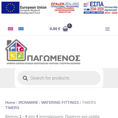
Skip
to
content
0,00
€
Products
search
Home
/
IRONWARE
/
WATERING FITTINGS
/ TIMERS
TIMERS
Βλέπετε
1 - 4
από
4
αποτελέσματα. Προϊόντα ανά σελίδα: