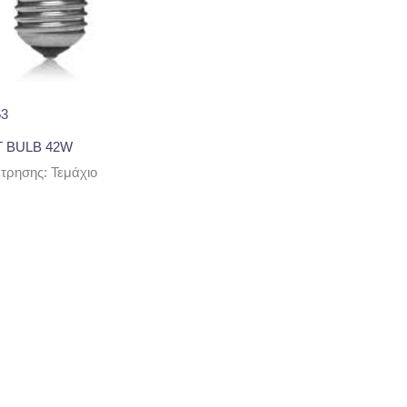
63
T BULB 42W
ρησης: Τεμάχιο