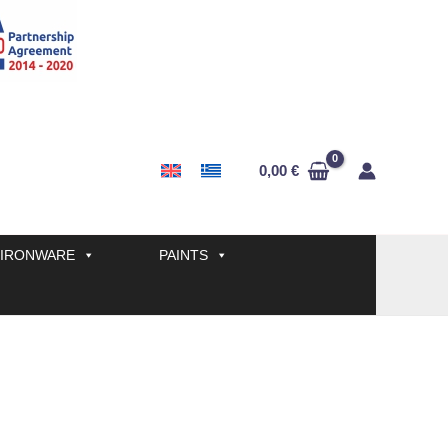
0,00
€
IRONWARE
PAINTS