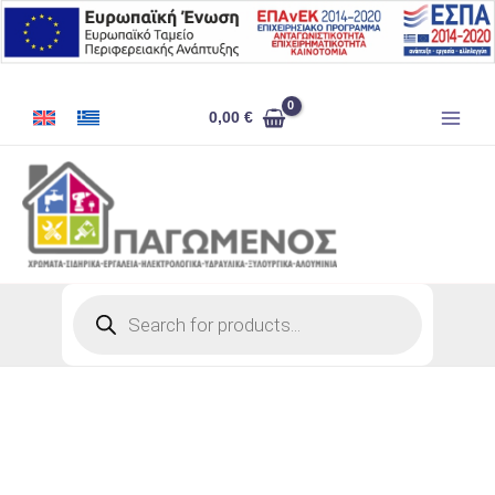
Μετάβαση
στο
περιεχόμενο
ΣΙΔΗΡΟΣΤΟΚΟΣ
0,00
€
UNISOFT
BODY
1
LT
ποσότητα
Products
search