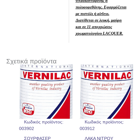
νιτροκυτταρίνης ή
πολυουρεθάνης. Εφαρμόζεται
με πιστόλι ή airless.
Διατίθεται σε λευκή, μαύρη
και σε 11 αποχρώσεις
χρωματολογίου LACQUER.
Σχετικά προϊόντα
Κωδικός προϊόντος:
Κωδικός προϊόντος:
003902
003912
ΣΟΥΡΦΑΣΕΡ
ΛΑΚΑ ΝΙΤΡΟΥ