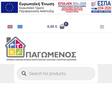
Μετάβαση
στο
περιεχόμενο
ΣΥΡΜΑΤΙΝΟ
0,00
€
ΣΥΡΤΑΡΙ
ΤΗΛΕΣΚΟΠΙΚΟ
ΚΟΥΤΙ
60
ποσότητα
Products
search