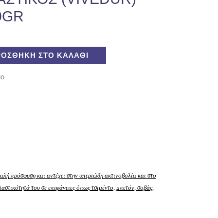
0GR
ΡΟΣΘΉΚΗ ΣΤΟ ΚΑΛΆΘΙ
ιο
καλή πρόσφυση και αντέχει στην υπεριώδη ακτινοβολία και στο
στικότητά του σε επιφάνειες όπως τσιμέντο, μπετόν, σοβάς,