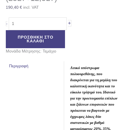
190,40
€
incl. VAT
+
-
ΠΡΟΣΘΉΚΗ ΣΤΟ
ΚΑΛΆΘΙ
Μονάδα Μέτρησης: Τεμάχιο
Περιγραφή
Λευκό υπόστρωμα
πολυουρεθάνης, που
διακρίνεται για τη μεγάλη του
καλυπτική ικανότητα και το
εύκολο τρίψιμό του. Ιδανικό
για την προετοιμασία επίπλων
και ξύλινων επιφανειών που
πρόκειται να βαφτούν με
έγχρωμες λάκες δύο
συστατικών με βαθμό
ματαρίσματος 20%, 35%,