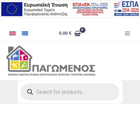
Μετάβαση
στο
περιεχόμενο
ΣΙΦΩΝΙ
0,00
€
ΑΝΟΞΕΙΔΩΤΟΥ
ΝΕΡΟΧΥΤΗ
ΜΟΝΟ
ποσότητα
Products
search