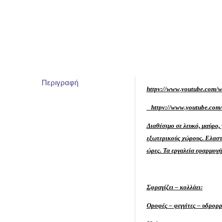
Περιγραφή
httpv://www.youtube.co
httpv://www.youtube.c
Διαθέσιμο σε λευκό, μαύρο,
εξωτερικούς χώρους. Ελαστ
ώρες. Τα εργαλεία εφαρμογής
Σφραγίζει – κολλάει:
Οροφές – φεγγίτες – υδρορρ