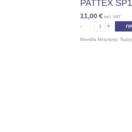
300ML
PATTEX SP
ποσότητα
11,00
€
incl. VAT
+
-
Π
Μονάδα Μέτρησης: Τεμάχ