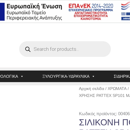
Products
search
ΟΛΟΓΙΚΑ
ΞΥΛΟΥΡΓΙΚΑ-ΥΔΡΑΥΛΙΚΑ
ΣΙΔΗΡΙΚ
ΣΙΛΙΚΟΝΗ
Αρχική σελίδα
/
ΧΡΩΜΑΤΑ
/
ΠΟΛΛΑΠΛΗΣ
ΧΡΗΣΗΣ PATTEX SP101 Μ
ΧΡΗΣΗΣ
PATTEX
Κωδικός προϊόντος: 00406
SP101
ΣΙΛΙΚΟΝΗ 
ΜΑΥΡΗ