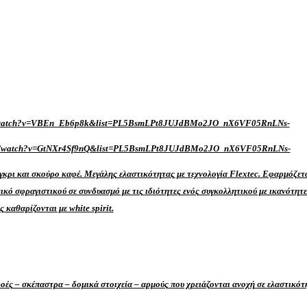
m/watch?v=VBEn_Eb6p8k&list=PL5BsmLPt8JUJdBMo2JO_nX6VF05RnLNs-
om/watch?v=GtNXr4Sf9nQ&list=PL5BsmLPt8JUJdBMo2JO_nX6VF05RnLNs-
 γκρι και σκούρο καφέ. Μεγάλης ελαστικότητας με τεχνολογία Flextec. Εφαρμόζετα
ικό σφραγιστικού σε συνδυασμό με τις ιδιότητες ενός συγκολλητικού με ικανότη
 καθαρίζονται με white spirit.
οές – σκέπαστρα – δομικά στοιχεία – αρμούς που χρειάζονται ανοχή σε ελαστικότη