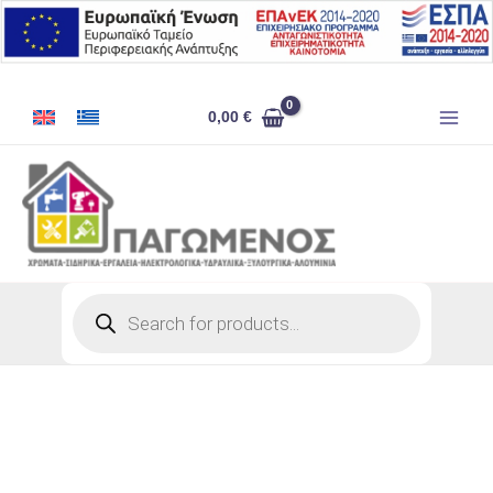
Μετάβαση
στο
περιεχόμενο
ΡΟΖΕΤΑ
0,00
€
ΜΕΤΑΛΛΙΚΗ
ΜΠΟΥΡΙΟΥ
ποσότητα
Products
search