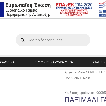
Products
search
ΟΛΟΓΙΚΑ
ΞΥΛΟΥΡΓΙΚΑ-ΥΔΡΑΥΛΙΚΑ
ΣΙΔΗΡΙΚ
ΠΑΞΙΜΑΔΙ
Αρχική σελίδα
/
ΣΙΔΗΡΙΚΑ
/
ΓΑΛΒΑΝΙΖΕ
ΓΑΛΒΑΝΙΖΕ No 8
No
8
Κωδικός προϊόντος: 00095
ποσότητα
ΠΑΞΙΜΑΔΙ Γ