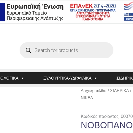
Products
search
ΟΛΟΓΙΚΑ
ΞΥΛΟΥΡΓΙΚΑ-ΥΔΡΑΥΛΙΚΑ
ΣΙΔΗΡΙΚ
ΝΟΒΟΠΑΝΟΒΙΔΑ
Αρχική σελίδα
/
ΣΙΔΗΡΙΚΑ
/
No
ΝΙΚΕΛ
4Χ80
ΝΙΚΕΛ
Κωδικός προϊόντος: 00070
ποσότητα
ΝΟΒΟΠΑΝΟΒ