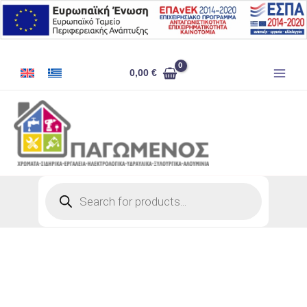
Μετάβαση
στο
περιεχόμενο
ΜΗΧΑΝΙΣΜΟΣ
0,00
€
ΤΡΑΠΕΖΙΟΥ
ΣΙΔΕΡΕΝΙΟΣ
(ΦΥΛΛΟ
40CM)
ποσότητα
Products
search