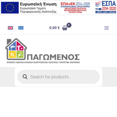
Μετάβαση
στο
περιεχόμενο
ΜΑΣΚΑ
0,00
€
ΧΕΙΡΟΥΡΓΙΚΗ
ΜΙΑΣ
ΧΡΗΣΕΩΣ
ποσότητα
Products
search