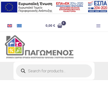
Μετάβαση
στο
περιεχόμενο
ΛΙΝΕΛΑΙΟ
0,00
€
4ΛΤ
ποσότητα
Products
search