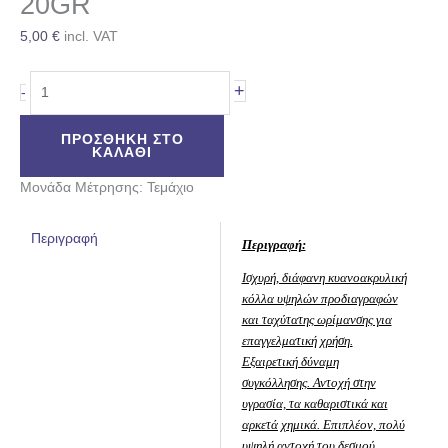
20GR
5,00
€
incl. VAT
+
-
ΠΡΟΣΘΉΚΗ ΣΤΟ
ΚΑΛΆΘΙ
Μονάδα Μέτρησης: Τεμάχιο
Περιγραφή
Περιγραφή:
Ισχυρή, διάφανη κυανοακρυλική
κόλλα υψηλών προδιαγραφών
και ταχύτατης ωρίμανσης για
επαγγελματική χρήση.
Εξαιρετική δύναμη
συγκόλλησης. Αντοχή στην
υγρασία, τα καθαριστικά και
αρκετά χημικά. Επιπλέον, πολύ
υψηλή αντοχή του δεσμού