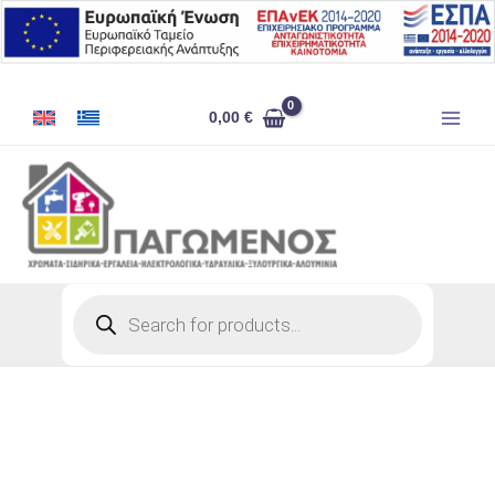
Μετάβαση
στο
περιεχόμενο
ΚΟΛΛΑ
0,00
€
ΣΤΙΓΜΗΣ
SUPERGLUE
20GR
ποσότητα
Products
search