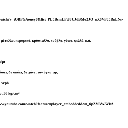
om/watch?v=tOBPGAouey0&list=PL5BsmLPt8JUJdBMo2JO_nX6VF05RnLNs-
, µέταλλο, κεραµικό, κρύσταλλο, τούβλο, γύψο, φελλό, κ.ά.
χέρι
σει, δε σκάει, δε χάνει τον όγκο της
ο νερό
ρι 50 kg/cm²
://www.youtube.com/watch?feature=player_embedded&v=_6pZVBWAVkA