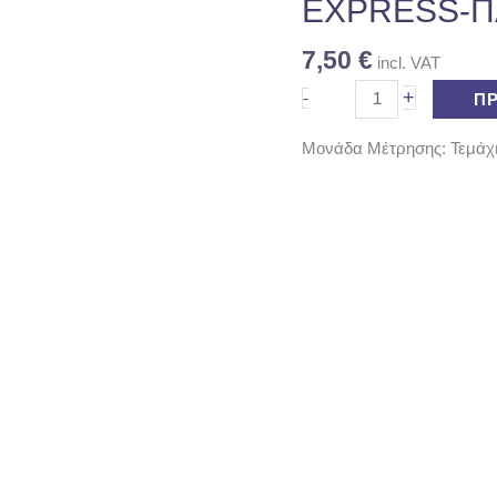
48
EXPRESS-Π
GR
ποσότητα
7,50
€
incl. VAT
+
-
Π
Μονάδα Μέτρησης: Τεμάχ