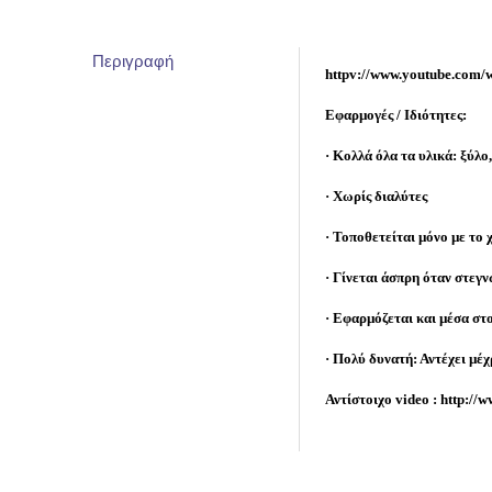
Περιγραφή
httpv://www.youtube.c
Εφαρµογές / Ιδιότητες:
· Κολλά όλα τα υλικά: ξύλο
· Χωρίς διαλύτες
· Τοποθετείται µόνο µε το 
· Γίνεται άσπρη όταν στεγνώ
· Εφαρµόζεται και µέσα στ
· Πολύ δυνατή: Αντέχει µέχ
Αντίστοιχο video : http