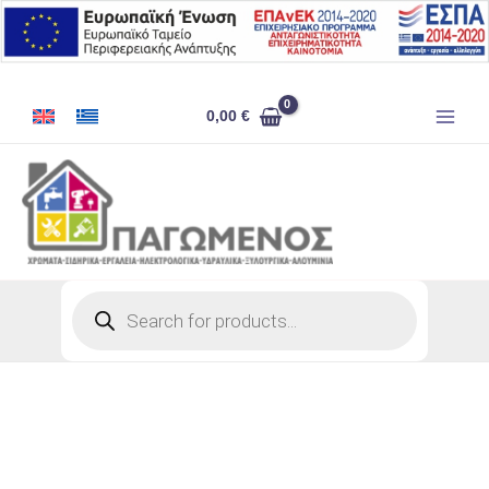
Μετάβαση
στο
περιεχόμενο
ΚΑΡΥΔΑΚΙ
0,00
€
No22
ποσότητα
Products
search