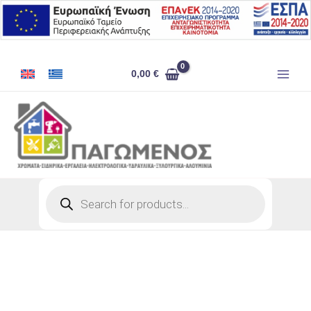
Μετάβαση
στο
περιεχόμενο
ΚΑΡΥΔΑΚΙ
0,00
€
No12
ποσότητα
Products
search