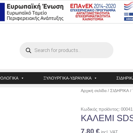
Products
search
ΟΛΟΓΙΚΑ
ΞΥΛΟΥΡΓΙΚΑ-ΥΔΡΑΥΛΙΚΑ
ΣΙΔΗΡΙΚ
ΚΑΛΕΜΙ
Αρχική σελίδα
/
ΣΙΔΗΡΙΚΑ
/
SDS-
PLUS
Κωδικός προϊόντος: 00041
ποσότητα
ΚΑΛΕΜΙ SD
7,80
€
incl. VAT