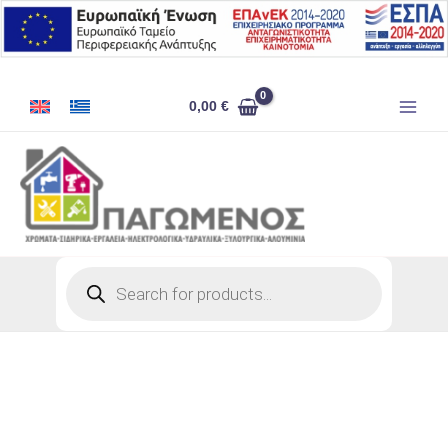
Μετάβαση
στο
περιεχόμενο
ΔΙΑΛYTIKO
0,00
€
ΠΙΣΤΟΛΙΟΥ
4LT
ποσότητα
Products
search