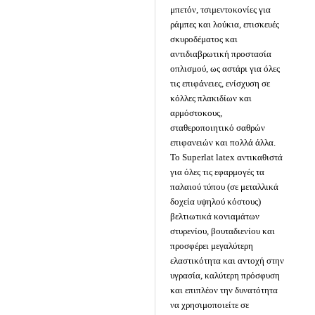
μπετόν, τσιμεντοκονίες για
ράμπες και λούκια, επισκευές
σκυροδέματος και
αντιδιαβρωτική προστασία
οπλισμού, ως αστάρι για όλες
τις επιφάνειες, ενίσχυση σε
κόλλες πλακιδίων και
αρμόστοκους,
σταθεροποιητικό σαθρών
επιφανειών και πολλά άλλα.
Το Superlat latex αντικαθιστά
για όλες τις εφαρμογές τα
παλαιού τύπου (σε μεταλλικά
δοχεία υψηλού κόστους)
βελτιωτικά κονιαμάτων
στυρενίου, βουταδιενίου και
προσφέρει μεγαλύτερη
ελαστικότητα και αντοχή στην
υγρασία, καλύτερη πρόσφυση
και επιπλέον την δυνατότητα
να χρησιμοποιείτε σε