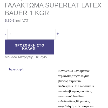
ΓΑΛΑΚΤΩΜΑ SUPERLAT LATEX
BAUER 1 KGR
6,80
€
incl. VAT
+
-
ΠΡΟΣΘΉΚΗ ΣΤΟ
ΚΑΛΆΘΙ
Μονάδα Μέτρησης: Τεμάχιο
Περιγραφή
Βελτιωτικό κονιαμάτων
γερμανικής τεχνολογίας
βάσεως ακρυλικού
πολυμερούς. Για ελαστικούς
και αδιάβροχους σοβάδες,
κατασκευή δαπέδων
ενδοδαπέδιας θέρμανσης,
συγκόλληση παλαιού με νέο