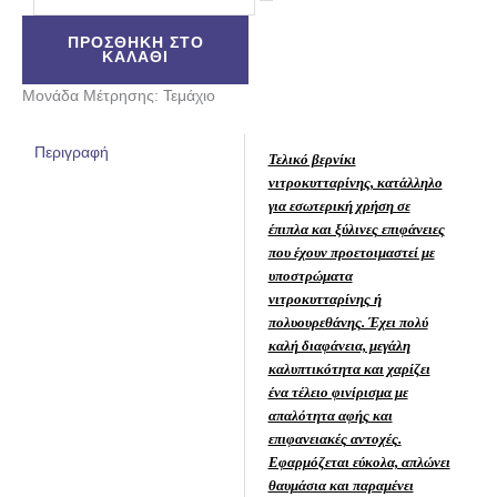
ΠΡΟΣΘΉΚΗ ΣΤΟ
ΚΑΛΆΘΙ
Μονάδα Μέτρησης: Τεμάχιο
Περιγραφή
Τελικό βερνίκι
νιτροκυτταρίνης, κατάλληλο
για εσωτερική χρήση σε
έπιπλα και ξύλινες επιφάνειες
που έχουν προετοιμαστεί με
υποστρώματα
νιτροκυτταρίνης ή
πολυουρεθάνης. Έχει πολύ
καλή διαφάνεια, μεγάλη
καλυπτικότητα και χαρίζει
ένα τέλειο φινίρισμα με
απαλότητα αφής και
επιφανειακές αντοχές.
Εφαρμόζεται εύκολα, απλώνει
θαυμάσια και παραμένει