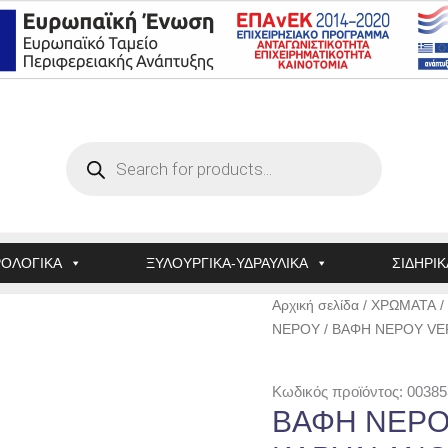
Products
search
ΟΛΟΓΙΚΑ
ΞΥΛΟΥΡΓΙΚΑ-ΥΔΡΑΥΛΙΚΑ
ΣΙΔΗΡΙΚ
ΒΑΦΗ
Αρχική σελίδα
/
ΧΡΩΜΑΤΑ
/
ΝΕΡΟΥ
ΝΕΡΟΥ
/ ΒΑΦΗ ΝΕΡΟΥ VER
VERNILAC
No
Κωδικός προϊόντος: 00385
317
ΒΑΦΗ ΝΕΡΟΥ
-