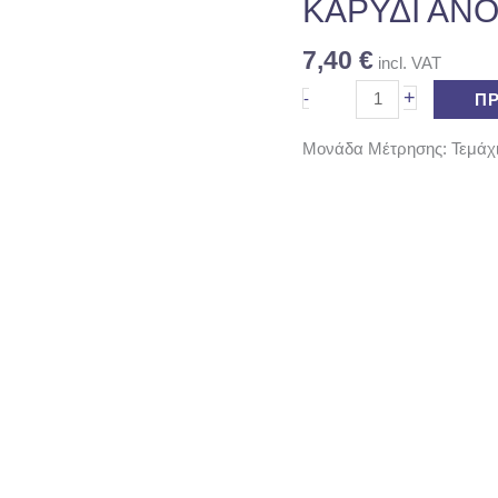
ΚΑΡΥΔΙ
ΚΑΡΥΔΙ ΑΝΟ
ΑΝΟΙΧΤΟ
1LT
7,40
€
incl. VAT
ποσότητα
+
-
Π
Μονάδα Μέτρησης: Τεμάχ