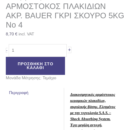
ΑΡΜΟΣΤΟΚΟΣ ΠΛΑΚΙΔΙΩΝ
ΑΚΡ. BAUER ΓΚΡΙ ΣΚΟΥΡΟ 5KG
Νο 4
8,70
€
incl. VAT
+
-
ΠΡΟΣΘΉΚΗ ΣΤΟ
ΚΑΛΆΘΙ
Μονάδα Μέτρησης: Τεμάχιο
Περιγραφή
Διακοσμητικός αρμόστοκος
κεραμικών πλακιδίων,
ακρυλικής βάσης. Ελεγμένος
με την τεχνολογία S.A.S. –
Shock Absorbing System.
Έχει μεγάλη αντοχή,