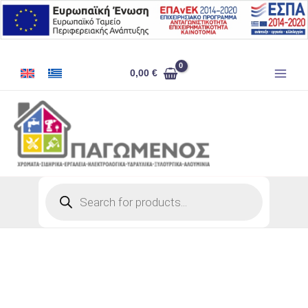
Μετάβαση
στο
περιεχόμενο
ΑΛΟΙΦΗ
0,00
€
ΚΟΛΛΗΣΗΣ
ΗΛΕΚΤΡΟΝΙΚΩΝ
10
GR
ποσότητα
Products
search