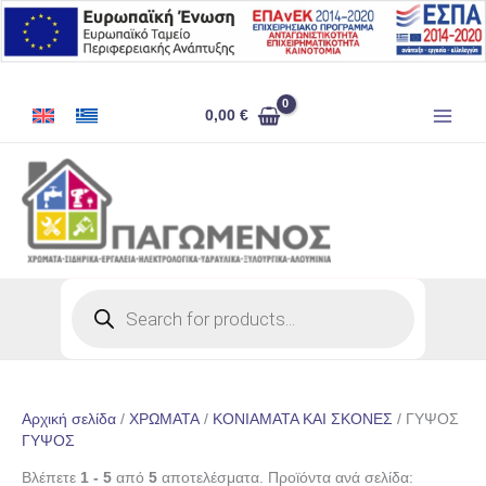
Μετάβαση
στο
περιεχόμενο
0,00
€
Products
search
Αρχική σελίδα
/
ΧΡΩΜΑΤΑ
/
ΚΟΝΙΑΜΑΤΑ ΚΑΙ ΣΚΟΝΕΣ
/ ΓΥΨΟΣ
ΓΥΨΟΣ
Βλέπετε
1 - 5
από
5
αποτελέσματα. Προϊόντα ανά σελίδα: