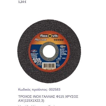
1,24
€
Κωδικός προϊόντος: 002583
ΤΡΟΧΟΣ INOX ΓΑΛΛΙΑΣ Φ115 ΧΡΥΣΟΣ
Α’Α'(115Χ1Χ22,3)