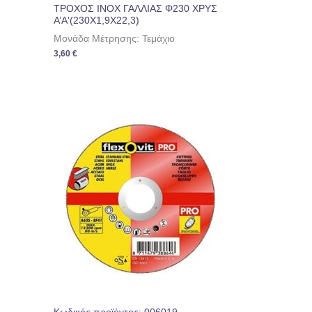
ΤΡΟΧΟΣ INOX ΓΑΛΛΙΑΣ Φ230 ΧΡΥΣ
Α’Α'(230Χ1,9Χ22,3)
Μονάδα Μέτρησης: Τεμάχιο
3,60
€