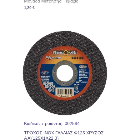
Μονάδα Μέτρησης: Τεμάχιο
1,20
€
Κωδικός προϊόντος: 002584
ΤΡΟΧΟΣ INOX ΓΑΛΛΙΑΣ Φ125 ΧΡΥΣΟΣ
Α’Α'(125Χ1Χ22,3)