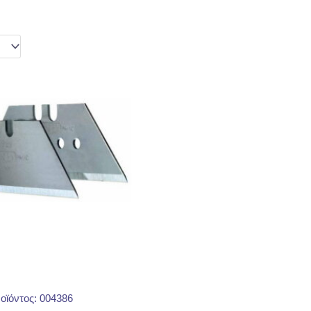
οϊόντος: 004386