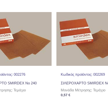
οϊόντος: 002276
Κωδικός προϊόντος: 002269
ΡΤΟ SMIRDEX No 240
ΣΙΛΕΡΟΧΑΡΤΟ SMIRDEX No
ρησης: Τεμάχιο
Μονάδα Μέτρησης: Τεμάχιο
0,57
€