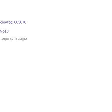
οϊόντος: 003070
No18
ρησης: Τεμάχιο