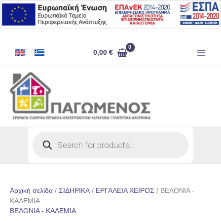
Μετάβαση
στο
περιεχόμενο
0,00
€
Products
search
Αρχική σελίδα
/
ΣΙΔΗΡΙΚΑ
/
ΕΡΓΑΛΕΙΑ ΧΕΙΡΟΣ
/ ΒΕΛΟΝΙΑ -
ΚΑΛΕΜΙΑ
ΒΕΛΟΝΙΑ - ΚΑΛΕΜΙΑ